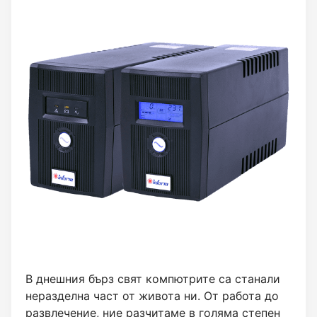
В днешния бърз свят компютрите са станали
неразделна част от живота ни. От работа до
развлечение, ние разчитаме в голяма степен