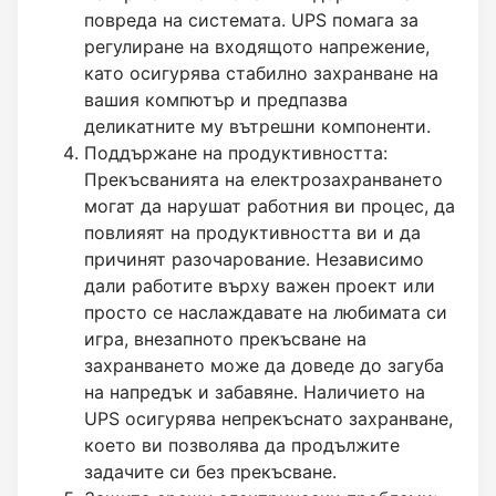
повреда на системата. UPS помага за
регулиране на входящото напрежение,
като осигурява стабилно захранване на
вашия компютър и предпазва
деликатните му вътрешни компоненти.
Поддържане на продуктивността:
Прекъсванията на електрозахранването
могат да нарушат работния ви процес, да
повлияят на продуктивността ви и да
причинят разочарование. Независимо
дали работите върху важен проект или
просто се наслаждавате на любимата си
игра, внезапното прекъсване на
захранването може да доведе до загуба
на напредък и забавяне. Наличието на
UPS осигурява непрекъснато захранване,
което ви позволява да продължите
задачите си без прекъсване.