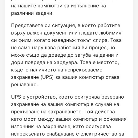
на нашите компютри за изпълнение на
различни задачи.
Представете си ситуация, в която работите
върху важен документ или гледате любимия
си филм, когато изведнъж токът спира. Това
не само нарушава работния ви процес, но
може също да доведе до загуба на данни и
дори повреда на хардуера. Това е мястото,
където наличието на непрекъсваемо
захранване (UPS) за вашия компютър става
решаващо.
UPS е устройство, което осигурява резервно
захранване на вашия компютър в случай на
прекъсване на захранването. Той действа
като мост между вашия компютър и основния
източник на захранване, като осигурява
непрекъснато снабдяване с електричество за