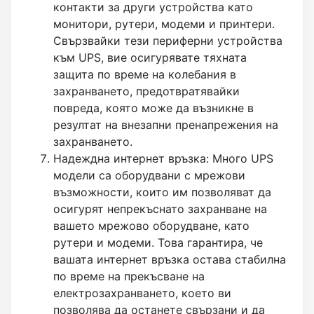
контакти за други устройства като
монитори, рутери, модеми и принтери.
Свързвайки тези периферни устройства
към UPS, вие осигурявате тяхната
защита по време на колебания в
захранването, предотвратявайки
повреда, която може да възникне в
резултат на внезапни пренапрежения на
захранването.
Надеждна интернет връзка: Много UPS
модели са оборудвани с мрежови
възможности, които им позволяват да
осигурят непрекъснато захранване на
вашето мрежово оборудване, като
рутери и модеми. Това гарантира, че
вашата интернет връзка остава стабилна
по време на прекъсване на
електрозахранването, което ви
позволява да останете свързани и да