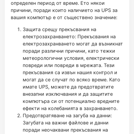
определен период от време. Ето някои
причини, поради които наличието на UPS за
вашия компютър е от съществено значение:
Защита срещу прекъсвания на
електрозахранването: Прекъсвания на
електрозахранването могат да възникнат
поради различни причини, като тежки
метеорологични условия, електрически
повреди или повреди в мрежата. Тези
прекъсвания са извън нашия контрол и
могат да се случат по всяко време. Като
имате UPS, можете да предотвратите
внезапни изключвания и да защитите
компютъра си от потенциално вредните
ефекти на колебанията в захранването.
Предотвратяване на загуба на данни:
Загубата на важни файлове и данни
поради неочаквани прекъсвания на