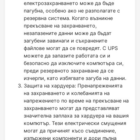
електрозахранването може да бъде
пагубна, особено ако не разполагате с
резервна система. Когато възникне
прекъсване на захранването,
незапазените данни може да бъдат
загубени завинаги и съхранените
файлове могат да се повредят. С UPS
можете да запазите работата си и
безопасно да изключите компютъра си,
преди резервното захранване да се
изчерпи, като избягвате загуба на данни.
Защита на хардуера: Пренапреженията
на захранването и колебанията на
напрежението по време на прекъсване на
захранването могат да представляват
значителна заплаха за хардуера на вашия
компютър. Тези електрически смущения
могат да причинят късо съединение,
изпържени компоненти и дори пълна